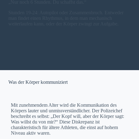
„Nur noch 6 Stunden. Du schaffst das.“
Stunden 19-24: Autopilot oder Zusammenbruch. Entweder
man findet einen Rhythmus, in dem man mechanisch
weiterlaufen kann, oder der Körper zwingt zur Aufgabe.
Was der Körper kommuniziert
Mit zunehmendem Alter wird die Kommunikation des
Körpers lauter und unmissverständlicher. Der Polizeichef
beschreibt es selbst: „Der Kopf will, aber der Körper sagt:
Was willst du von mir?“ Diese Diskrepanz ist
charakteristisch für ältere Athleten, die einst auf hohem
Niveau aktiv waren.