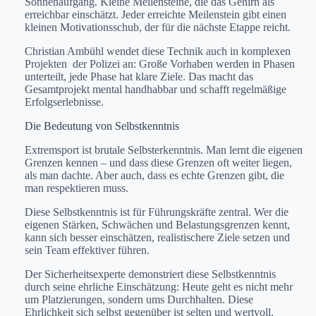
Sonnenaufgang. Kleine Meilensteine, die das Gehirn als
erreichbar einschätzt. Jeder erreichte Meilenstein gibt einen
kleinen Motivationsschub, der für die nächste Etappe reicht.
Christian Ambühl wendet diese Technik auch in komplexen
Projekten der Polizei an: Große Vorhaben werden in Phasen
unterteilt, jede Phase hat klare Ziele. Das macht das
Gesamtprojekt mental handhabbar und schafft regelmäßige
Erfolgserlebnisse.
Die Bedeutung von Selbstkenntnis
Extremsport ist brutale Selbsterkenntnis. Man lernt die eigenen
Grenzen kennen – und dass diese Grenzen oft weiter liegen,
als man dachte. Aber auch, dass es echte Grenzen gibt, die
man respektieren muss.
Diese Selbstkenntnis ist für Führungskräfte zentral. Wer die
eigenen Stärken, Schwächen und Belastungsgrenzen kennt,
kann sich besser einschätzen, realistischere Ziele setzen und
sein Team effektiver führen.
Der Sicherheitsexperte demonstriert diese Selbstkenntnis
durch seine ehrliche Einschätzung: Heute geht es nicht mehr
um Platzierungen, sondern ums Durchhalten. Diese
Ehrlichkeit sich selbst gegenüber ist selten und wertvoll.