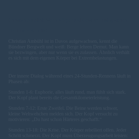
Christian Ambühl: Wenn Körper und Geist im Dialog stehen
Der innere Konflikt
Christian Ambühl ist in Davos aufgewachsen, kennt die
Bündner Bergwelt und weiß: Berge lehren Demut. Man kann
sie bezwingen, aber nur wenn sie es zulassen. Ähnlich verhält
es sich mit dem eigenen Körper bei Extrembelastungen.
Der innere Dialog während eines 24-Stunden-Rennens läuft in
Phasen ab:
Stunden 1-6: Euphorie, alles läuft rund, man fühlt sich stark.
Der Kopf plant bereits die Gesamtkilometerleistung.
Stunden 7-12: Erste Zweifel. Die Beine werden schwer,
kleine Wehwehchen melden sich. Der Kopf versucht zu
motivieren: „Du hast schon Härteres geschafft.“
Stunden 13-18: Die Krise. Der Körper rebelliert offen. Jeder
Schritt schmerzt. Der Kopf muss Überzeugungsarbeit leisten: