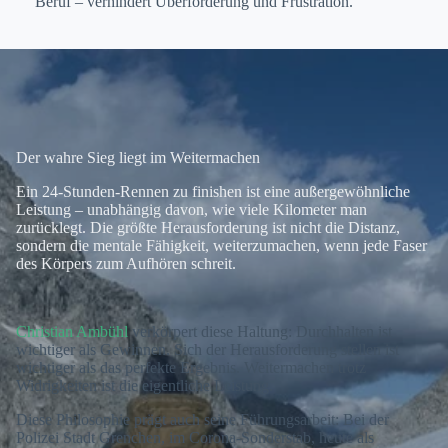
Beruf – verhindert Überforderung und Frustration.
Der wahre Sieg liegt im Weitermachen
Ein 24-Stunden-Rennen zu finishen ist eine außergewöhnliche
Leistung – unabhängig davon, wie viele Kilometer man
zurücklegt. Die größte Herausforderung ist nicht die Distanz,
sondern die mentale Fähigkeit, weiterzumachen, wenn jede Faser
des Körpers zum Aufhören schreit.
Christian Ambühl
verkörpert diese Haltung: Durchhalten ist
wichtiger als Gewinnen. Sich der Herausforderung stellen ist
wichtiger als das perfekte Ergebnis. Weitermachen trotz
Widrigkeiten ist die eigentliche Leistung.
Diese Philosophie prägt auch seine Führungsarbeit: Bei der
Polizei Stadt Grenchen, im Corona-Sonderstab, heute als