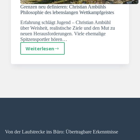
Grenzen neu definieren: Christian Ambühls
Philosophie des lebenslangen Wettkampfgeistes
Erfahrung schlägt Jugend – Christian Ambühl
über Weisheit, realistische Ziele und den Mut zu
neuen Herausforderungen. Viele ehemalige
Spitzensportler hören…
Weiterlesen
Grenzen
neu
definieren:
Christian
Ambühls
Philosophie
des
lebenslangen
Wettkampfgeistes
Von der Laufstrecke ins Büro: Übertragbare Erkenntnisse