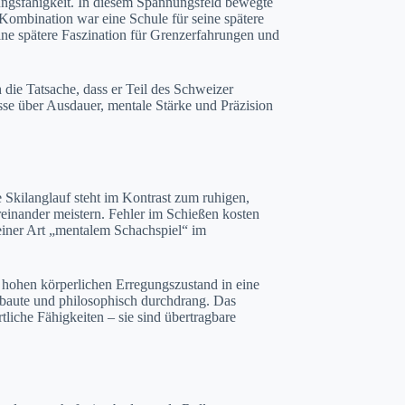
stungsfähigkeit. In diesem Spannungsfeld bewegte
Kombination war eine Schule für seine spätere
ine spätere Faszination für Grenzerfahrungen und
 die Tatsache, dass er Teil des Schweizer
sse über Ausdauer, mentale Stärke und Präzision
le Skilanglauf steht im Kontrast zum ruhigen,
einander meistern. Fehler im Schießen kosten
einer Art „mentalem Schachspiel“ im
m hohen körperlichen Erregungszustand in eine
sbaute und philosophisch durchdrang. Das
liche Fähigkeiten – sie sind übertragbare