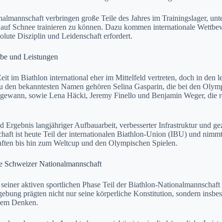
nalmannschaft verbringen große Teile des Jahres im Trainingslager, un
 auf Schnee trainieren zu können. Dazu kommen internationale Wettbew
lute Disziplin und Leidenschaft erfordert.
rbe und Leistungen
t im Biathlon international eher im Mittelfeld vertreten, doch in den l
Zu den bekanntesten Namen gehören Selina Gasparin, die bei den Olymp
l gewann, sowie Lena Häcki, Jeremy Finello und Benjamin Weger, die 
 Ergebnis langjähriger Aufbauarbeit, verbesserter Infrastruktur und 
aft ist heute Teil der internationalen Biathlon-Union (IBU) und nimmt
aften bis hin zum Weltcup und den Olympischen Spielen.
e Schweizer Nationalmannschaft
seiner aktiven sportlichen Phase Teil der Biathlon-Nationalmannschaft
gebung prägten nicht nur seine körperliche Konstitution, sondern insbe
chem Denken.