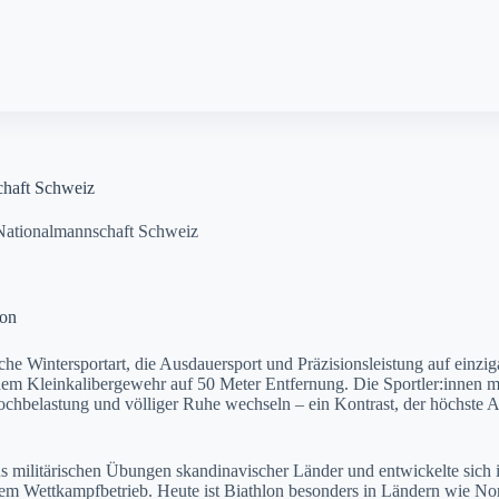
chaft Schweiz
Nationalmannschaft Schweiz
lon
che Wintersportart, die Ausdauersport und Präzisionsleistung auf einzig
 dem Kleinkalibergewehr auf 50 Meter Entfernung. Die Sportler:innen
ochbelastung und völliger Ruhe wechseln – ein Kontrast, der höchste
us militärischen Übungen skandinavischer Länder und entwickelte sich i
nalem Wettkampfbetrieb. Heute ist Biathlon besonders in Ländern wie 