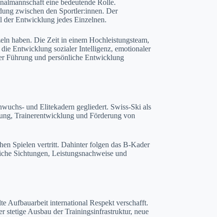
onalmannschaft eine bedeutende Rolle.
dung zwischen den Sportler:innen. Der
l der Entwicklung jedes Einzelnen.
eln haben. Die Zeit in einem Hochleistungsteam,
die Entwicklung sozialer Intelligenz, emotionaler
ber Führung und persönliche Entwicklung
hwuchs- und Elitekadern gegliedert. Swiss-Ski als
anung, Trainerentwicklung und Förderung von
en Spielen vertritt. Dahinter folgen das B-Kader
liche Sichtungen, Leistungsnachweise und
e Aufbauarbeit international Respekt verschafft.
r stetige Ausbau der Trainingsinfrastruktur, neue