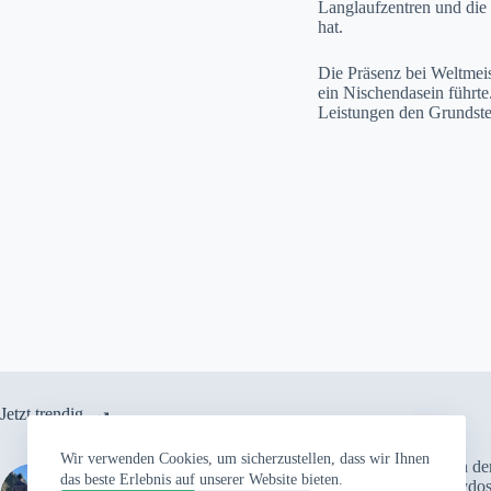
Langlaufzentren und die 
hat.
Die Präsenz bei Weltmeis
ein Nischendasein führte
Leistungen den Grundstein
Jetzt trendig
Wir verwenden Cookies, um sicherzustellen, dass wir Ihnen
Grenzen neu definieren:
Wenn der
das beste Erlebnis auf unserer Website bieten.
Christian Ambühls Philosophie
Spraydose