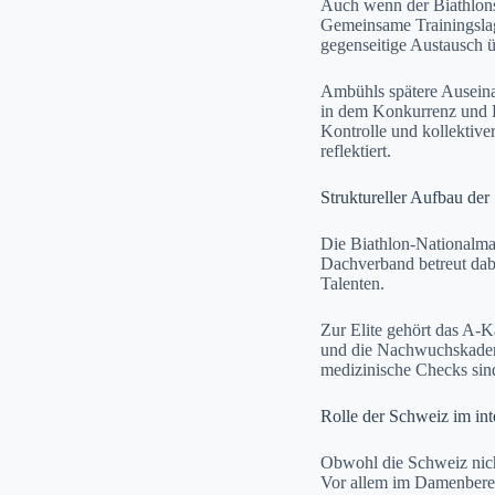
Auch wenn der Biathlonsp
Gemeinsame Trainingslag
gegenseitige Austausch ü
Ambühls spätere Auseina
in dem Konkurrenz und Ka
Kontrolle und kollektiv
reflektiert.
Struktureller Aufbau de
Die Biathlon-Nationalman
Dachverband betreut dabe
Talenten.
Zur Elite gehört das A-K
und die Nachwuchskader,
medizinische Checks sind
Rolle der Schweiz im int
Obwohl die Schweiz nicht
Vor allem im Damenbereic