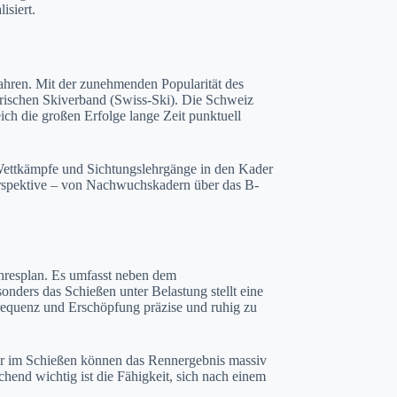
isiert.
Jahren. Mit der zunehmenden Popularität des
erischen Skiverband (Swiss-Ski). Die Schweiz
ich die großen Erfolge lange Zeit punktuell
 Wettkämpfe und Sichtungslehrgänge in den Kader
erspektive – von Nachwuchskadern über das B-
ahresplan. Es umfasst neben dem
sonders das Schießen unter Belastung stellt eine
frequenz und Erschöpfung präzise und ruhig zu
ler im Schießen können das Rennergebnis massiv
echend wichtig ist die Fähigkeit, sich nach einem