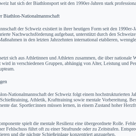
eiz hat sich der Biathlonsport seit den 1990er-Jahren stark professional
r Biathlon-Nationalmannschaft
nschaft der Schweiz existiert in ihrer heutigen Form seit den 1990er-
turierte Nachwuchsförderung aufgebaut, unterstützt durch den Schweiz
Maßnahmen in den letzten Jahrzehnten international etablieren, wenngle
setzt sich aus Athletinnen und Athleten zusammen, die über nationale
rt wird in verschiedenen Gruppen, abhängig von Alter, Leistung und P
cupteam.
ngen
hlon-Nationalmannschaft der Schweiz folgt einem hochstrukturierten J
 Schießtraining, Athletik, Krafttraining sowie mentale Vorbereitung. Be
nente dar. Sportler:innen müssen lernen, in einem Zustand hoher Herz
mponente spielt die mentale Resilienz eine übergeordnete Rolle. Feh
ner Fehlschuss führt oft zu einer Strafrunde oder zu Zeitstrafen. Entspr
tieren und die nächste Schießeinlage konzentriert anzugehen.