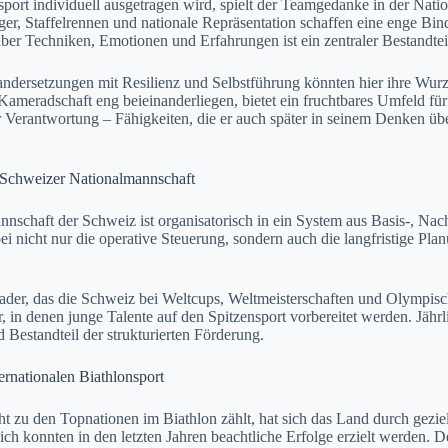
ort individuell ausgetragen wird, spielt der Teamgedanke in der Nati
er, Staffelrennen und nationale Repräsentation schaffen eine enge Bin
ber Techniken, Emotionen und Erfahrungen ist ein zentraler Bestandtei
ndersetzungen mit Resilienz und Selbstführung könnten hier ihre Wurz
meradschaft eng beieinanderliegen, bietet ein fruchtbares Umfeld für 
er Verantwortung – Fähigkeiten, die er auch später in seinem Denken ü
r Schweizer Nationalmannschaft
nschaft der Schweiz ist organisatorisch in ein System aus Basis-, Nac
i nicht nur die operative Steuerung, sondern auch die langfristige Pl
ader, das die Schweiz bei Weltcups, Weltmeisterschaften und Olympisch
 in denen junge Talente auf den Spitzensport vorbereitet werden. Jähr
 Bestandteil der strukturierten Förderung.
ernationalen Biathlonsport
 zu den Topnationen im Biathlon zählt, hat sich das Land durch gezielt
h konnten in den letzten Jahren beachtliche Erfolge erzielt werden. De