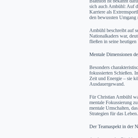
Biathlon ist bekannt daf
sich auch Ambühl: Auf d
Karriere als Extremsport
den bewussten Umgang m
Ambühl beschreibt auf se
Nationalkaders war, deut
fließen in seine heutige
Mentale Dimensionen de
Besonders charakteristisc
fokussierten Schießen. I
Zeit und Energie – sie 
Ausdauergewand.
Für Christian Ambühl war
mentale Fokussierung zu
mentale Umschalten, das 
Strategien für das Leben
Der Teamaspekt in der N