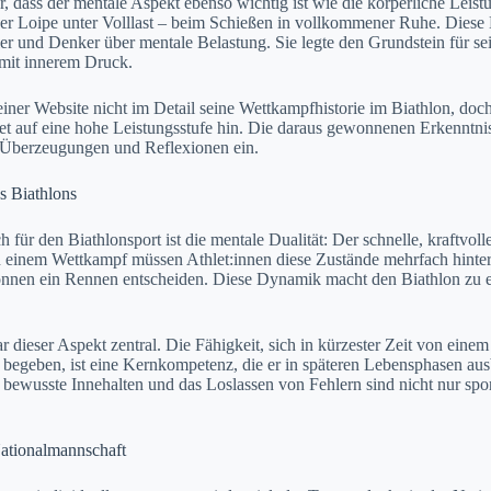
ür, dass der mentale Aspekt ebenso wichtig ist wie die körperliche Lei
er Loipe unter Volllast – beim Schießen in vollkommener Ruhe. Diese 
ler und Denker über mentale Belastung. Sie legte den Grundstein für se
it innerem Druck.
iner Website nicht im Detail seine Wettkampfhistorie im Biathlon, doch
et auf eine hohe Leistungsstufe hin. Die daraus gewonnenen Erkenntni
n Überzeugungen und Reflexionen ein.
s Biathlons
h für den Biathlonsport ist die mentale Dualität: Der schnelle, kraftvol
n einem Wettkampf müssen Athlet:innen diese Zustände mehrfach hinter
können ein Rennen entscheiden. Diese Dynamik macht den Biathlon zu 
 dieser Aspekt zentral. Die Fähigkeit, sich in kürzester Zeit von eine
 begeben, ist eine Kernkompetenz, die er in späteren Lebensphasen au
bewusste Innehalten und das Loslassen von Fehlern sind nicht nur sport
.
ationalmannschaft