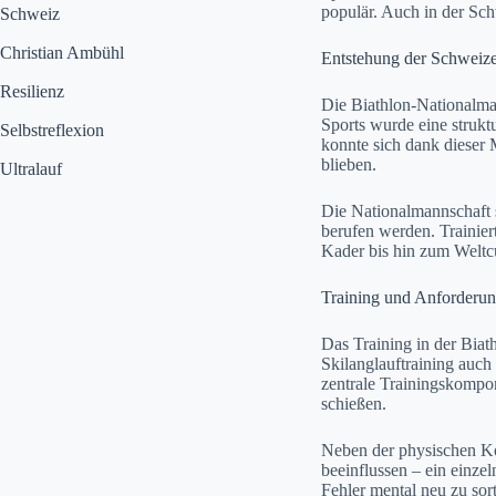
populär. Auch in der Schw
Schweiz
Christian Ambühl
Entstehung der Schweize
Resilienz
Die Biathlon-Nationalman
Sports wurde eine struk
Selbstreflexion
konnte sich dank dieser 
blieben.
Ultralauf
Die Nationalmannschaft 
berufen werden. Trainie
Kader bis hin zum Welt
Training und Anforderu
Das Training in der Biat
Skilanglauftraining auch
zentrale Trainingskompo
schießen.
Neben der physischen Ko
beeinflussen – ein einzel
Fehler mental neu zu sor