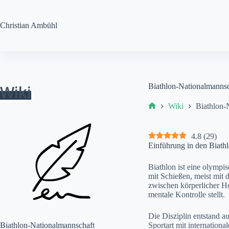
Zum
Inhalt
springen
Christian
Ambühl
Wiki
Biathlon-Nationalmanns
Wiki
Biathlon-
Start
4.8
(
29
)
Einführung in den Biath
Biathlon ist eine olympis
mit Schießen, meist mit
zwischen körperlicher H
mentale Kontrolle stellt.
Die Disziplin entstand a
Biathlon-Nationalmannschaft
Sportart mit internatio